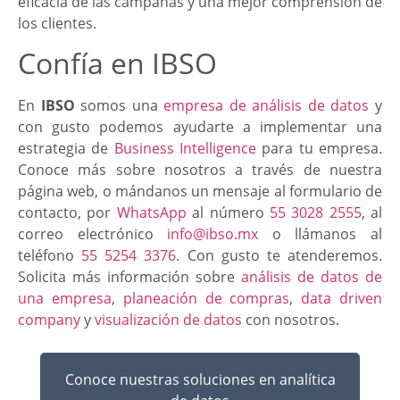
eficacia de las campañas y una mejor comprensión de
los clientes.
Confía en IBSO
En
IBSO
somos una
empresa de análisis de datos
y
con gusto podemos ayudarte a implementar una
estrategia de
Business Intelligence
para tu empresa.
Conoce más sobre nosotros a través de nuestra
página web, o mándanos un mensaje al formulario de
contacto, por
WhatsApp
al número
55 3028 2555
, al
correo electrónico
info@ibso.mx
o llámanos al
teléfono
55 5254 3376
. Con gusto te atenderemos.
Solicita más información sobre
análisis de datos de
una empresa
,
planeación de compras
,
data driven
company
y
visualización de datos
con nosotros.
Conoce nuestras soluciones en analítica