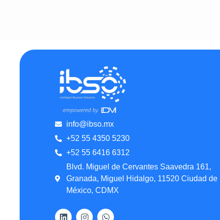
info@ibso.mx
+52 55 4350 5230
+52 55 6416 6312
Blvd. Miguel de Cervantes Saavedra 161,
Granada, Miguel Hidalgo, 11520 Ciudad de
México, CDMX